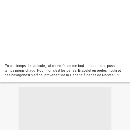
En ces temps de canicule, j'ai cherché comme tout le monde des passes-
temps moins chaud! Pour moi, c'est les perles: Bracelet en perles myuki et
des hexagones! Matériel provenant de la Cabane à perles de Nantes Et un
tuto, qui vient d'ici! Dans un autre...