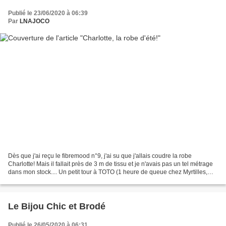
Publié le 23/06/2020 à 06:39
Par
LNAJOCO
Dès que j'ai reçu le fibremood n°9, j'ai su que j'allais coudre la robe
Charlotte! Mais il fallait près de 3 m de tissu et je n'avais pas un tel métrage
dans mon stock.... Un petit tour à TOTO (1 heure de queue chez Myrtilles,
cela ne rentre pas dans...
Le Bijou Chic et Brodé
Publié le 26/05/2020 à 06:31