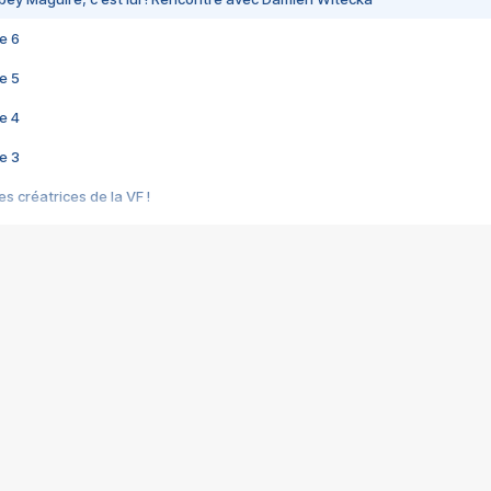
e 6
e 5
e 4
e 3
s créatrices de la VF !
e 2
e 1
e Mektoub My Love arrive enfin ! Rencontre avec Shaïn Boumedine et Sal
i : après Toni en famille
elle réalise le bouleversant Dites lui que je l'aime
ais ! Rencontre autour de Vie privée de Rebecca Zlotowski
 de Marguerite, Grave... Rencontre avec Ella Rumpf