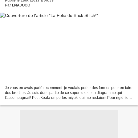
Publié le 18/07/2017 à 06:39
Par
LNAJOCO
Je vous en avais parlé recemment: je voulais perler des formes pour en faire
des broches. Je suis donc partie de ce super tuto et du diagramme qui
l'accompagnait! Petit Koala en perles miyuki qui me restaient Pour rigidifier
les perles, je les ai encollées...