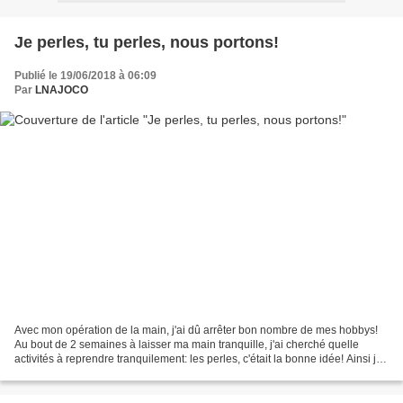
Je perles, tu perles, nous portons!
Publié le 19/06/2018 à 06:09
Par
LNAJOCO
Avec mon opération de la main, j'ai dû arrêter bon nombre de mes hobbys!
Au bout de 2 semaines à laisser ma main tranquille, j'ai cherché quelle
activités à reprendre tranquilement: les perles, c'était la bonne idée! Ainsi je
faisais de la rééducation...