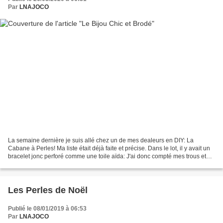
Par
LNAJOCO
La semaine dernière je suis allé chez un de mes dealeurs en DIY: La
Cabane à Perles! Ma liste était déjà faite et précise. Dans le lot, il y avait un
bracelet jonc perforé comme une toile aïda: J'ai donc compté mes trous et
réalisé un dessin avant de...
Les Perles de Noël
Publié le 08/01/2019 à 06:53
Par
LNAJOCO