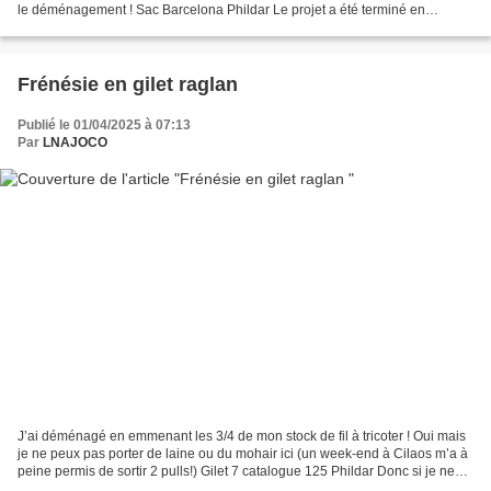
le déménagement ! Sac Barcelona Phildar Le projet a été terminé en
septembre 2023 avec 2 petites modifications...
Frénésie en gilet raglan
Publié le 01/04/2025 à 07:13
Par
LNAJOCO
J’ai déménagé en emmenant les 3/4 de mon stock de fil à tricoter ! Oui mais
je ne peux pas porter de laine ou du mohair ici (un week-end à Cilaos m’a à
peine permis de sortir 2 pulls!) Gilet 7 catalogue 125 Phildar Donc si je ne
veux pas voir s’abîmer...