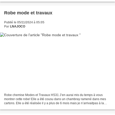
Robe mode et travaux
Publié le 05/11/2024 à 05:05
Par
LNAJOCO
Robe chemise Modes et Travaux HS31 J’en aurai mis du temps à vous
montrer cette robe! Elle a été cousu dans un chambray ramené dans mes
cartons. Elle a été réalisée il y a plus de 6 mois mais je n’arrivaitpas à la
porter durant l’hiver austral … Et puis...