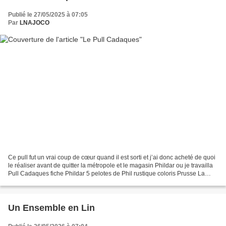
Publié le 27/05/2025 à 07:05
Par
LNAJOCO
Ce pull fut un vrai coup de cœur quand il est sorti et j’ai donc acheté de quoi
le réaliser avant de quitter la métropole et le magasin Phildar ou je travailla
Pull Cadaques fiche Phildar 5 pelotes de Phil rustique coloris Prusse La
réalisation fut laborieuse...
Un Ensemble en Lin