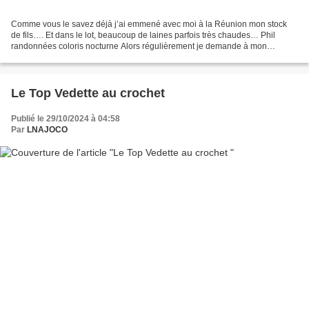
Comme vous le savez déjà j’ai emmené avec moi à la Réunion mon stock
de fils…. Et dans le lot, beaucoup de laines parfois très chaudes… Phil
randonnées coloris nocturne Alors régulièrement je demande à mon
entourage si ils ont des besoins : mon Grand...
Le Top Vedette au crochet
Publié le 29/10/2024 à 04:58
Par
LNAJOCO