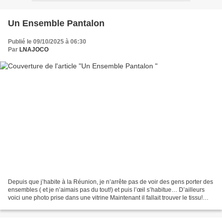
Un Ensemble Pantalon
Publié le 09/10/2025 à 06:30
Par
LNAJOCO
Depuis que j’habite à la Réunion, je n’arrête pas de voir des gens porter des
ensembles ( et je n’aimais pas du tout!) et puis l’œil s’habitue… D’ailleurs
voici une photo prise dans une vitrine Maintenant il fallait trouver le tissu!
Chez Maison Banian...