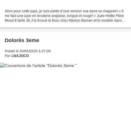
Alors pour cette jupe, je suis partie d’une version vue dans un magasin! « Il
me faut une jupe en broderie anglaise, longue et rouge! » Jupe Hettie Fibre
Mood 8 taille 36 J’ai trouvé le tissu chez Maison Banian et le modèle dans la
bibliothèque ! j’ai...
Dolorès 3eme
Publié le 05/05/2025 à 07:00
Par
LNAJOCO