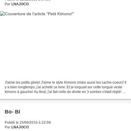
Par
LNAJOCO
J'aime les petits gilets! J'aime le style Kimono (mais aussi les cache-coeur)! Il
y a bien longtemps, j'ai acheté ce livre: Et je lorguait sur cette longue veste
kimono à gauche! Au final, j'ai fait celle de droite en 3 soirées c'etait réglé! Je
rigole:il...
Bo- Bi
Publié le 25/06/2010 à 22:08
Par
LNAJOCO