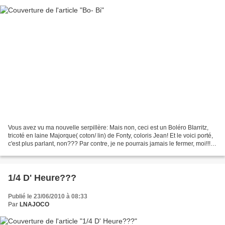
Vous avez vu ma nouvelle serpillère: Mais non, ceci est un Boléro BIarritz,
tricoté en laine Majorque( coton/ lin) de Fonty, coloris Jean! Et le voici porté,
c'est plus parlant, non??? Par contre, je ne pourrais jamais le fermer, moi!!!!
Et il me reste...
1/4 D' Heure???
Publié le 23/06/2010 à 08:33
Par
LNAJOCO