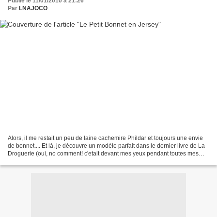
Publié le 11/01/2010 à 21:26
Par
LNAJOCO
Alors, il me restait un peu de laine cachemire Phildar et toujours une envie
de bonnet.... Et là, je découvre un modèle parfait dans le dernier livre de La
Droguerie (oui, no comment! c'etait devant mes yeux pendant toutes mes
recherches!!!) Et il s'appelle...