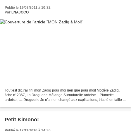
Publié le 19/03/2011 à 10:32
Par
LNAJOCO
Tout est dit, j'ai fini mon Zadig pour moi rien que pour moi! Modèle Zadig,
fiche n°2367, La Droguerie Mélange Surnaturelle ardoise + Plumette
ardoise, La Droguerie Je n'ai rien changé aux explications, tricoté en taille S
mais avec des aiguilles 5. Je...
Petit Kimono!
Publié le 12/11/2010 à 14:30