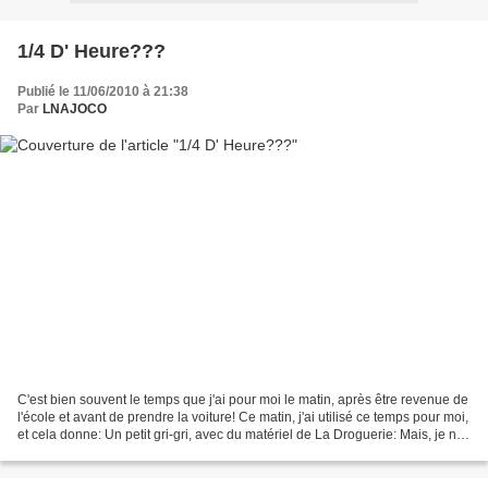
1/4 D' Heure???
Publié le 11/06/2010 à 21:38
Par
LNAJOCO
C'est bien souvent le temps que j'ai pour moi le matin, après être revenue de
l'école et avant de prendre la voiture! Ce matin, j'ai utilisé ce temps pour moi,
et cela donne: Un petit gri-gri, avec du matériel de La Droguerie: Mais, je ne
suis pas sûre...