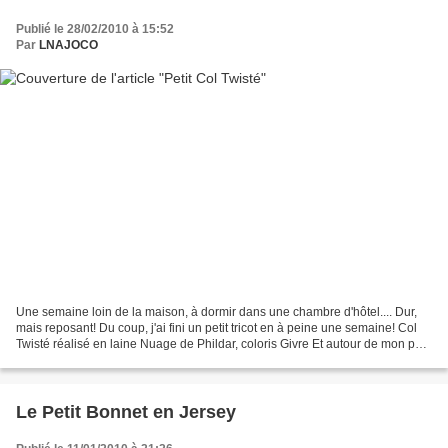
Publié le 28/02/2010 à 15:52
Par
LNAJOCO
Une semaine loin de la maison, à dormir dans une chambre d'hôtel.... Dur,
mais reposant! Du coup, j'ai fini un petit tricot en à peine une semaine! Col
Twisté réalisé en laine Nuage de Phildar, coloris Givre Et autour de mon petit
cou délicat, voilà ce...
Le Petit Bonnet en Jersey