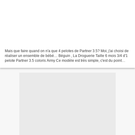
Mais que faire quand on n'a que 4 pelotes de Partner 3.5? Moi, j'ai choisi de
réaliser un ensemble de bébé.... Béguin , La Droguerie Taille 6 mois 3/4 d'1
pelote Partner 3.5 coloris Army Ce modèle est très simple, c'est du point
mousse et des diminutions!...