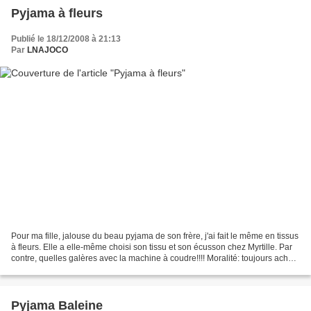
Pyjama à fleurs
Publié le 18/12/2008 à 21:13
Par
LNAJOCO
Pour ma fille, jalouse du beau pyjama de son frère, j'ai fait le même en tissus
à fleurs. Elle a elle-même choisi son tissu et son écusson chez Myrtille. Par
contre, quelles galères avec la machine à coudre!!!! Moralité: toujours acheté
du fil en même...
Pyjama Baleine