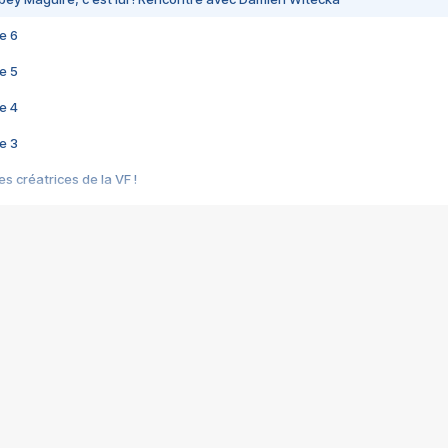
e 6
e 5
e 4
e 3
s créatrices de la VF !
e 2
e 1
e Mektoub My Love arrive enfin ! Rencontre avec Shaïn Boumedine et Sal
i : après Toni en famille
elle réalise le bouleversant Dites lui que je l'aime
ais ! Rencontre autour de Vie privée de Rebecca Zlotowski
 de Marguerite, Grave... Rencontre avec Ella Rumpf