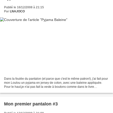
Publié le 16/12/2008 à 21:15
Par
LNAJOCO
Dans la foulée du pantalon (et parce que c'est le même patron!), j'ai fait pour
mon Loulou un pyjama en jersey de coton, avec une baleine appliquée.
Pour le haut,je n'ai pas fait la veste à boutons comme dans le livre
"intemporels pour enfants" mais la...
Mon premier pantalon #3