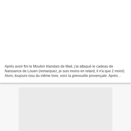
Après avoir fini le Mouton Irlandais de Maé, j'ai attaqué le cadeau de
Naissance de Louen (remarquez, je suis moins en retard, il n'a que 2 mois!).
Alors, toujours issu du même livre, voici la grenouille provençale: Après
l'avoir cousu, j'ai rangé tout...