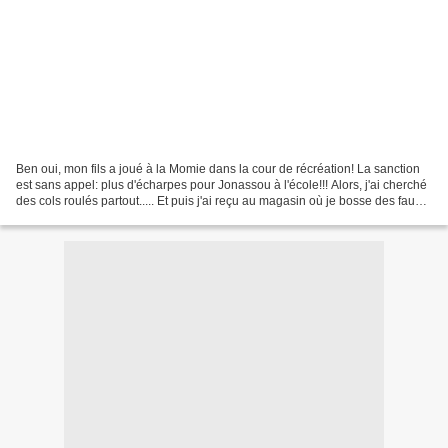
Ben oui, mon fils a joué à la Momie dans la cour de récréation! La sanction
est sans appel: plus d'écharpes pour Jonassou à l'école!!! Alors, j'ai cherché
des cols roulés partout..... Et puis j'ai reçu au magasin où je bosse des faux
col en laine, alors...