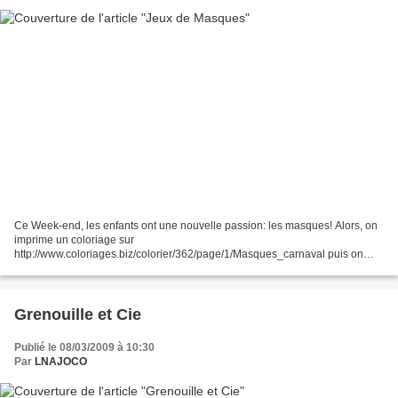
Ce Week-end, les enfants ont une nouvelle passion: les masques! Alors, on
imprime un coloriage sur
http://www.coloriages.biz/colorier/362/page/1/Masques_carnaval puis on
laisse faire l'imagination des petits (et des grands!) et voici le résultat,
après...
Grenouille et Cie
Publié le 08/03/2009 à 10:30
Par
LNAJOCO