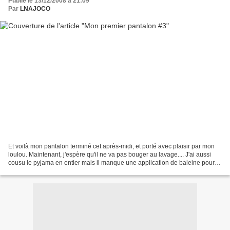
Publié le 13/12/2008 à 21:09
Par
LNAJOCO
Et voilà mon pantalon terminé cet après-midi, et porté avec plaisir par mon
loulou. Maintenant, j'espère qu'il ne va pas bouger au lavage.... J'ai aussi
cousu le pyjama en entier mais il manque une application de baleine pour
qu'il plaise à mon fils....