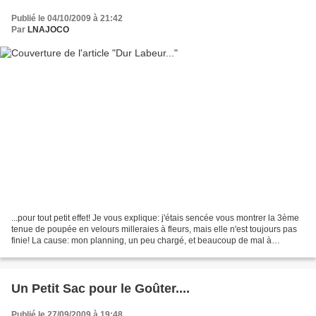
Publié le 04/10/2009 à 21:42
Par
LNAJOCO
...pour tout petit effet! Je vous explique: j'étais sencée vous montrer la 3ème
tenue de poupée en velours milleraies à fleurs, mais elle n'est toujours pas
finie! La cause: mon planning, un peu chargé, et beaucoup de mal à
m'organiser avec un patron...
Un Petit Sac pour le Goûter....
Publié le 27/09/2009 à 19:48