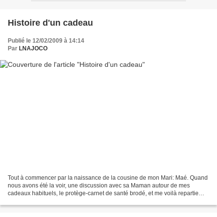
Histoire d'un cadeau
Publié le 12/02/2009 à 14:14
Par
LNAJOCO
Tout à commencer par la naissance de la cousine de mon Mari: Maé. Quand
nous avons été la voir, une discussion avec sa Maman autour de mes
cadeaux habituels, le protège-carnet de santé brodé, et me voilà repartie
avec une mission: broder le protège carnet...