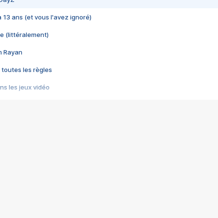
 a 13 ans (et vous l'avez ignoré)
e (littéralement)
im Rayan
 toutes les règles
s les jeux vidéo
us choquant de Rockstar ? - Le scandale BULLY
e plus moche de Steam
du RÊVE tourne au CAUCHEMAR
pendant 8 heures
it… à tort
umiliés par un jeu vidéo
ire - Final Fantasy 8