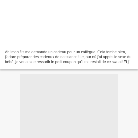
Ah! mon fils me demande un cadeau pour un collègue. Cela tombe bien,
j'adore préparer des cadeaux de naissance! Le jour où j'ai appris le sexe du
bébé, je venais de ressortir le petit coupon qu'il me restait de ce sweat! Et j'ai
pu coudre un petit jogging...