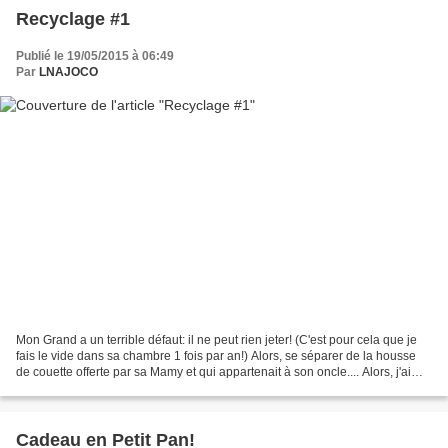
Recyclage #1
Publié le 19/05/2015 à 06:49
Par
LNAJOCO
Mon Grand a un terrible défaut: il ne peut rien jeter! (C'est pour cela que je
fais le vide dans sa chambre 1 fois par an!) Alors, se séparer de la housse
de couette offerte par sa Mamy et qui appartenait à son oncle.... Alors, j'ai
trouvé une solution:...
Cadeau en Petit Pan!