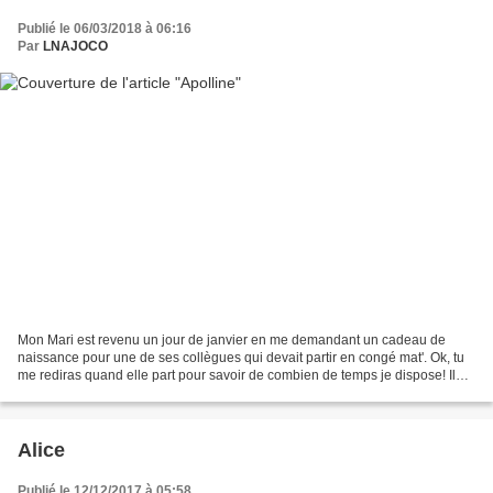
Publié le 06/03/2018 à 06:16
Par
LNAJOCO
Mon Mari est revenu un jour de janvier en me demandant un cadeau de
naissance pour une de ses collègues qui devait partir en congé mat'. Ok, tu
me rediras quand elle part pour savoir de combien de temps je dispose! Il
revient le lendemain et la petite...
Alice
Publié le 12/12/2017 à 05:58