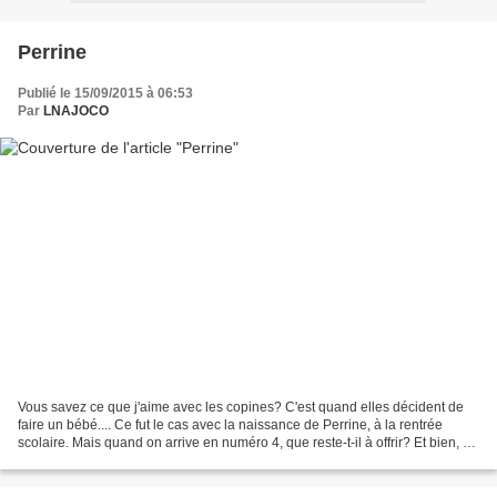
Perrine
Publié le 15/09/2015 à 06:53
Par
LNAJOCO
Vous savez ce que j'aime avec les copines? C'est quand elles décident de
faire un bébé.... Ce fut le cas avec la naissance de Perrine, à la rentrée
scolaire. Mais quand on arrive en numéro 4, que reste-t-il à offrir? Et bien, on
se fait plaisir.... Robe...