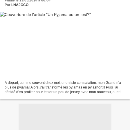
Publié le 19/05/2014 à 06:04
Par
LNAJOCO
A départ, comme souvent chez moi, une triste constatation: mon Grand n'a
plus de pyjama! Alors, j'ai transformé les pyjamas en pyjashort!!! Puis j'ai
décidé d'en profiter pour tester un peu de jersey avec mon nouveau jouet! T-
shirt 38 et pantalon 37 du...