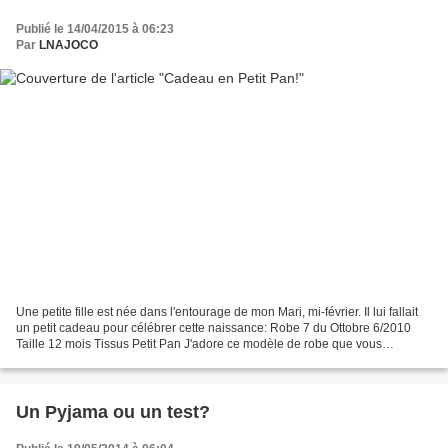
Publié le 14/04/2015 à 06:23
Par
LNAJOCO
Une petite fille est née dans l'entourage de mon Mari, mi-février. Il lui fallait
un petit cadeau pour célébrer cette naissance: Robe 7 du Ottobre 6/2010
Taille 12 mois Tissus Petit Pan J'adore ce modèle de robe que vous
retrouverez ici ou là Comme toujours,...
Un Pyjama ou un test?