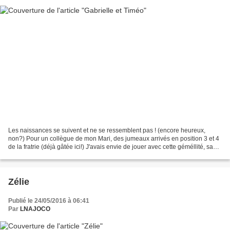
Les naissances se suivent et ne se ressemblent pas ! (encore heureux,
non?) Pour un collègue de mon Mari, des jumeaux arrivés en position 3 et 4
de la fratrie (déjà gâtée ici!) J'avais envie de jouer avec cette géméllité, sans
pour autant faire tout pareil!...
Zélie
Publié le 24/05/2016 à 06:41
Par
LNAJOCO