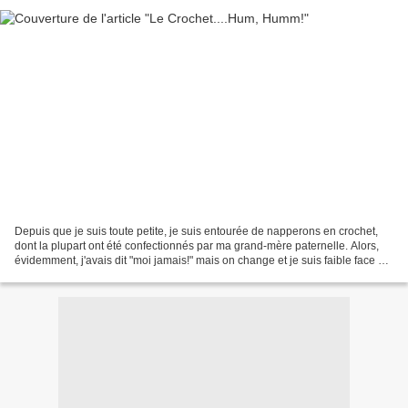
Depuis que je suis toute petite, je suis entourée de napperons en crochet,
dont la plupart ont été confectionnés par ma grand-mère paternelle. Alors,
évidemment, j'avais dit "moi jamais!" mais on change et je suis faible face à
la mode, et ce chèche que...