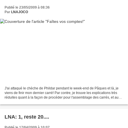
Publié le 23/05/2009 à 08:36
Par
LNAJOCO
J'ai attaqué le chèche de Phildar pendant le week-end de Pâques et là, je
viens de finir mon dernier carré! Par contre, je trouve les explications très
réduites quant à la façon de procéder pour l'assemblage des carrés, et aussi
comment arrêter les fils...
LNA: 1, reste 20....
Publié le 17/04/2009 à 10:07