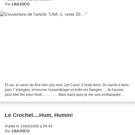
Par
LNAJOCO
Et oui, je viens de finir hier soir mon 1er Carré, il reste donc 20 carrés à faire,
puis 7 triangles, et encore l'assemblage et enfin les franges..... Je l'aurais
peut être fini pour Noël................. Mais dans quoi je me suis embarquée
moi????
Le Crochet....Hum, Humm!
Publié le 15/04/2009 à 09:40
Par
LNAJOCO