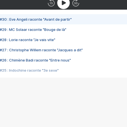
#30 : Eve Angeli raconte "Avant de partir"
#29 : MC Solaar raconte "Bouge de là"
28 : Lorie raconte "Je vais vite"
#27 : Christophe Willem raconte "Jacques a dit"
#26 : Chimène Badi raconte "Entre nous"
#25 : Indochine raconte "3e sexe"
#24 : Zaho raconte "C'est chelou"
#23 : Patrick Bruel raconte "Au café des délices"
#22 : Kyo raconte "Le chemin"
#21 : Nolwenn Leroy raconte "Cassé"
#20 : Patrick Hernandez raconte "Born to be alive"